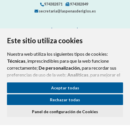
974382871
974382849
secretaria@laspenasderiglos.es
CONTACTO
MAPA WEB
AVISO LEGAL
PROTECCIÓN DE DATOS
ACCESIBILIDAD
Este sitio utiliza cookies
POLÍTICA DE COOKIES
Nuestra web utiliza los siguientes tipos de cookies:
ENLAC
Técnicas
, imprescindibles para que la web funcione
correctamente;
De personalización,
para recordar sus
preferencias de uso de la web;
Analíticas
, para mejorar el
funcionamiento de la web y sus servicios.
Aceptar todas
Si acepta pulsando el botón
“Aceptar todas”
Rechazar todas
consideramos que acepta su uso. Si pulsa el botón
“Rechazar todas”
o continúa navegando sin realizar
Panel de configuración de Cookies
ninguna acción, se guardarán las cookies técnicas
imprescindibles. Para personalizar sus preferencias
acceda al
“Panel de configuración de cookies”.