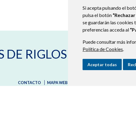
Si acepta pulsando el bot
pulsa el botón
“Rechazar
se guardarán las cookies 
preferencias acceda al
“P
Puede consultar más infor
Política de Cookies
C/ Mayor, nº 22
22820
.
SANTA
S DE RIGLOS
974382871
974382849
secretaria@laspenasderigl
Aceptar todas
Rec
CONTACTO
MAPA WEB
AVISO LEGAL
PROTECCIÓN D