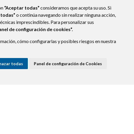
ón
“Aceptar todas”
consideramos que acepta su uso. Si
 todas”
o continúa navegando sin realizar ninguna acción,
técnicas imprescindibles. Para personalizar sus
anel de configuración de cookies”.
mación, cómo configurarlas y posibles riesgos en nuestra
 MARÍA DE LA PEÑA (HUESCA)
- ARAGÓN
(ESPAÑA)
os.es
hazar todas
Panel de configuración de Cookies
E DATOS
ACCESIBILIDAD
POLÍTICA DE COOKIES
ENLACE EXTERNO A