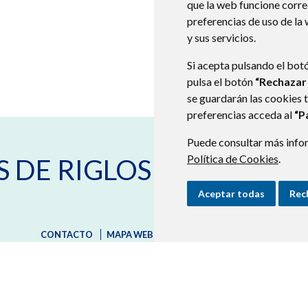
que la web funcione corr
preferencias de uso de la
y sus servicios.
Si acepta pulsando el bot
pulsa el botón
“Rechazar
se guardarán las cookies 
preferencias acceda al
“P
Puede consultar más infor
Política de Cookies
C/ Mayor, nº 22
22820
.
SANTA
S DE RIGLOS
974382871
974382849
secretaria@laspenasderigl
Aceptar todas
Rec
CONTACTO
MAPA WEB
AVISO LEGAL
PROTECCIÓN D