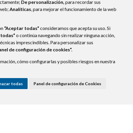
ectamente;
De personalización,
para recordar sus
 web;
Analíticas
, para mejorar el funcionamiento de la web
ón
“Aceptar todas”
consideramos que acepta su uso. Si
 todas”
o continúa navegando sin realizar ninguna acción,
técnicas imprescindibles. Para personalizar sus
anel de configuración de cookies”.
mación, cómo configurarlas y posibles riesgos en nuestra
 MARÍA DE LA PEÑA (HUESCA)
- ARAGÓN
(ESPAÑA)
os.es
hazar todas
Panel de configuración de Cookies
E DATOS
ACCESIBILIDAD
POLÍTICA DE COOKIES
ENLACE EXTERNO A