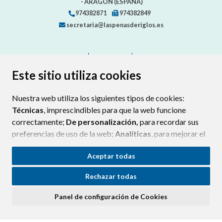
- ARAGÓN
(ESPAÑA)
974382871
974382849
secretaria@laspenasderiglos.es
CONTACTO
MAPA WEB
AVISO LEGAL
PROTECCIÓN DE DATOS
ACCESIBILIDAD
Este sitio utiliza cookies
POLÍTICA DE COOKIES
Nuestra web utiliza los siguientes tipos de cookies:
ENLAC
Técnicas
, imprescindibles para que la web funcione
correctamente;
De personalización,
para recordar sus
preferencias de uso de la web;
Analíticas
, para mejorar el
funcionamiento de la web y sus servicios.
Aceptar todas
Si acepta pulsando el botón
“Aceptar todas”
Rechazar todas
consideramos que acepta su uso. Si pulsa el botón
“Rechazar todas”
o continúa navegando sin realizar
Panel de configuración de Cookies
ninguna acción, se guardarán las cookies técnicas
imprescindibles. Para personalizar sus preferencias