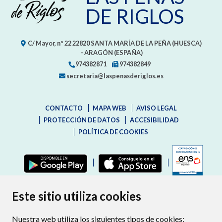
DE RIGLOS
C/ Mayor, nº 22
22820
SANTA MARÍA DE LA PEÑA (HUESCA)
- ARAGÓN
(ESPAÑA)
974382871
974382849
secretaria@laspenasderiglos.es
CONTACTO
MAPA WEB
AVISO LEGAL
PROTECCIÓN DE DATOS
ACCESIBILIDAD
POLÍTICA DE COOKIES
ENLAC
Este sitio utiliza cookies
Nuestra web utiliza los siguientes tipos de cookies: