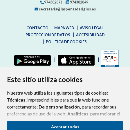
974382871
974382849
secretaria@laspenasderiglos.es
CONTACTO
MAPA WEB
AVISO LEGAL
PROTECCIÓN DE DATOS
ACCESIBILIDAD
POLÍTICA DE COOKIES
ENLAC
Este sitio utiliza cookies
Nuestra web utiliza los siguientes tipos de cookies:
Técnicas
, imprescindibles para que la web funcione
correctamente;
De personalización,
para recordar sus
preferencias de uso de la web;
Analíticas
, para mejorar el
funcionamiento de la web y sus servicios.
Aceptar todas