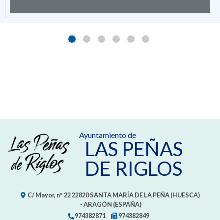
Ayuntamiento de
LAS PEÑAS
DE RIGLOS
C/ Mayor, nº 22
22820
SANTA MARÍA DE LA PEÑA (HUESCA)
- ARAGÓN
(ESPAÑA)
974382871
974382849