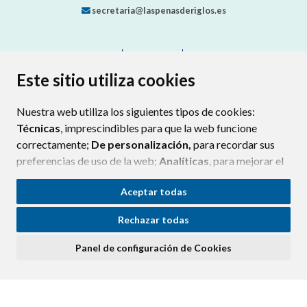
secretaria@laspenasderiglos.es
CONTACTO
MAPA WEB
AVISO LEGAL
PROTECCIÓN DE DATOS
ACCESIBILIDAD
Este sitio utiliza cookies
POLÍTICA DE COOKIES
Nuestra web utiliza los siguientes tipos de cookies:
ENLAC
Técnicas
, imprescindibles para que la web funcione
correctamente;
De personalización,
para recordar sus
preferencias de uso de la web;
Analíticas
, para mejorar el
funcionamiento de la web y sus servicios.
Aceptar todas
Si acepta pulsando el botón
“Aceptar todas”
Rechazar todas
consideramos que acepta su uso. Si pulsa el botón
“Rechazar todas”
o continúa navegando sin realizar
Panel de configuración de Cookies
ninguna acción, se guardarán las cookies técnicas
imprescindibles. Para personalizar sus preferencias
acceda al
“Panel de configuración de cookies”.