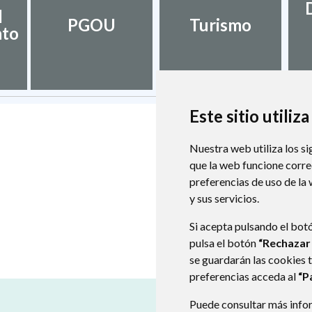
l
PGOU
Turismo
nto
Este sitio utiliz
Nuestra web utiliza los si
que la web funcione corr
preferencias de uso de la
y sus servicios.
Si acepta pulsando el bot
pulsa el botón
“Rechazar
se guardarán las cookies 
preferencias acceda al
“P
Puede consultar más infor