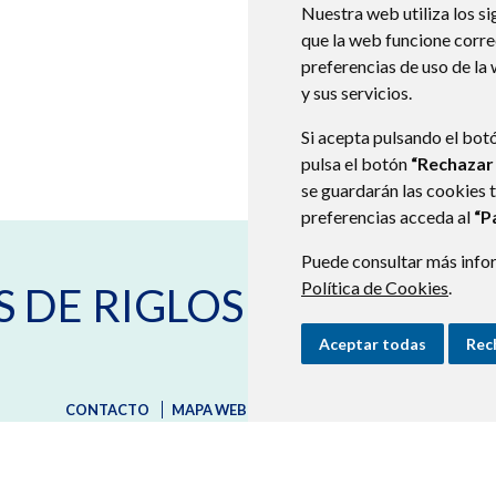
Nuestra web utiliza los si
que la web funcione corr
preferencias de uso de la
y sus servicios.
Si acepta pulsando el bot
pulsa el botón
“Rechazar
se guardarán las cookies 
preferencias acceda al
“P
Puede consultar más infor
C/ Mayor, nº 22
22820
SANTA
Política de Cookies
.
S DE RIGLOS
974382871
974382849
secretaria@laspenasderigl
Aceptar todas
Rec
CONTACTO
MAPA WEB
AVISO LEGAL
PROTECCIÓN D