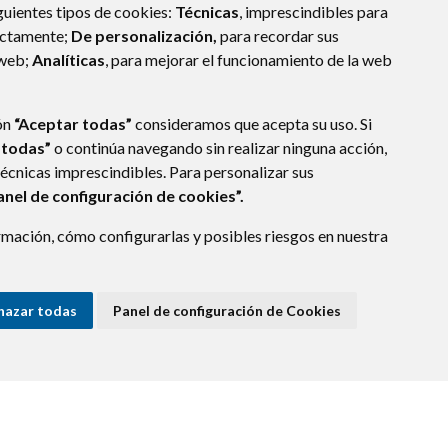
guientes tipos de cookies:
Técnicas
, imprescindibles para
ectamente;
De personalización,
para recordar sus
 web;
Analíticas
, para mejorar el funcionamiento de la web
ón
“Aceptar todas”
consideramos que acepta su uso. Si
 todas”
o continúa navegando sin realizar ninguna acción,
técnicas imprescindibles. Para personalizar sus
anel de configuración de cookies”.
mación, cómo configurarlas y posibles riesgos en nuestra
 MARÍA DE LA PEÑA (HUESCA)
- ARAGÓN
(ESPAÑA)
os.es
hazar todas
Panel de configuración de Cookies
E DATOS
ACCESIBILIDAD
POLÍTICA DE COOKIES
ENLACE EXTERNO A