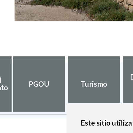
l
PGOU
Turismo
nto
Este sitio utiliz