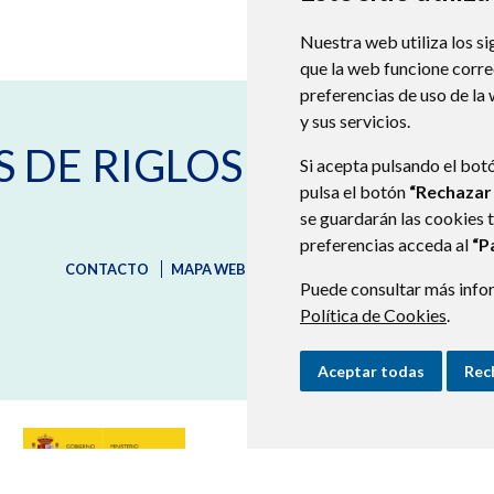
Nuestra web utiliza los si
que la web funcione corr
preferencias de uso de la
y sus servicios.
C/ Mayor, nº 22
22820
SANTA
S DE RIGLOS
Si acepta pulsando el bot
974382871
974382849
pulsa el botón
“Rechazar
secretaria@laspenasderigl
se guardarán las cookies 
preferencias acceda al
“P
CONTACTO
MAPA WEB
AVISO LEGAL
PROTECCIÓN D
Puede consultar más infor
Política de Cookies
.
Aceptar todas
Rec