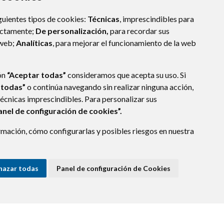
guientes tipos de cookies:
Técnicas
, imprescindibles para
ectamente;
De personalización,
para recordar sus
 web;
Analíticas
, para mejorar el funcionamiento de la web
 MARÍA DE LA PEÑA (HUESCA)
- ARAGÓN
(ESPAÑA)
ón
“Aceptar todas”
consideramos que acepta su uso. Si
 todas”
o continúa navegando sin realizar ninguna acción,
os.es
técnicas imprescindibles. Para personalizar sus
anel de configuración de cookies”.
E DATOS
ACCESIBILIDAD
POLÍTICA DE COOKIES
mación, cómo configurarlas y posibles riesgos en nuestra
ENLACE EXTERNO A
hazar todas
Panel de configuración de Cookies