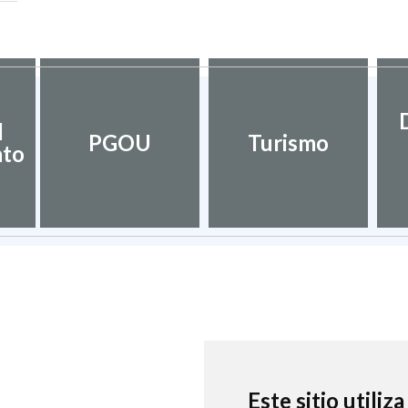
l
PGOU
Turismo
nto
Este sitio utiliz