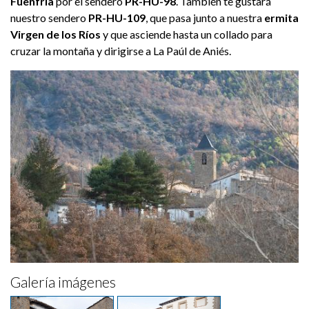
Fuenfría
por el sendero
PR-HU-98
. También te gustará
nuestro sendero
PR-HU-109
, que pasa junto a nuestra
ermita
Virgen de los Ríos
y que asciende hasta un collado para
cruzar la montaña y dirigirse a La Paúl de Aniés.
Galería imágenes