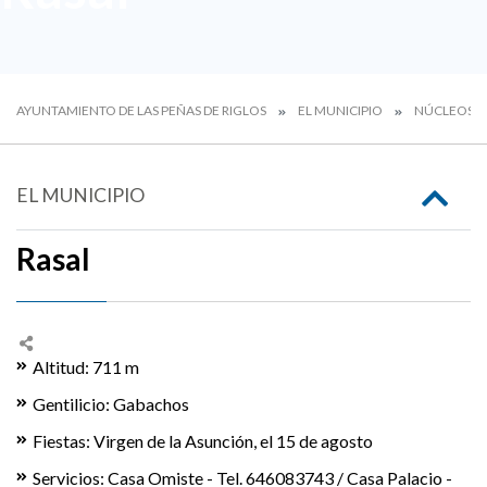
AYUNTAMIENTO DE LAS PEÑAS DE RIGLOS
EL MUNICIPIO
NÚCLEOS R
EL MUNICIPIO
Rasal
Altitud: 711 m
Gentilicio: Gabachos
Fiestas: Virgen de la Asunción, el 15 de agosto
Servicios: Casa Omiste - Tel. 646083743 / Casa Palacio -