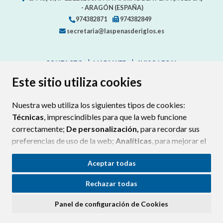
- ARAGÓN
(ESPAÑA)
974382871
974382849
secretaria@laspenasderiglos.es
CONTACTO
MAPA WEB
AVISO LEGAL
PROTECCIÓN DE DATOS
ACCESIBILIDAD
Este sitio utiliza cookies
POLÍTICA DE COOKIES
Nuestra web utiliza los siguientes tipos de cookies:
ENLAC
Técnicas
, imprescindibles para que la web funcione
correctamente;
De personalización,
para recordar sus
preferencias de uso de la web;
Analíticas
, para mejorar el
funcionamiento de la web y sus servicios.
Aceptar todas
Si acepta pulsando el botón
“Aceptar todas”
Rechazar todas
consideramos que acepta su uso. Si pulsa el botón
“Rechazar todas”
o continúa navegando sin realizar
Panel de configuración de Cookies
ninguna acción, se guardarán las cookies técnicas
imprescindibles. Para personalizar sus preferencias