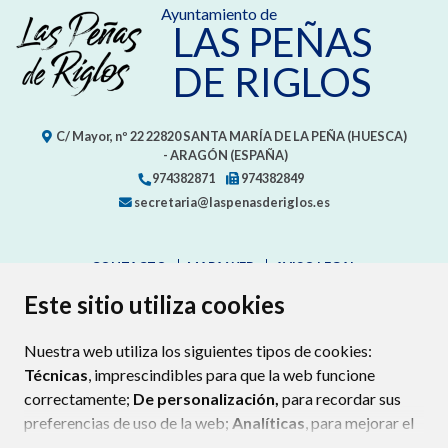
Ayuntamiento de
LAS PEÑAS
DE RIGLOS
C/ Mayor, nº 22
22820
SANTA MARÍA DE LA PEÑA (HUESCA)
- ARAGÓN
(ESPAÑA)
974382871
974382849
secretaria@laspenasderiglos.es
CONTACTO
MAPA WEB
AVISO LEGAL
PROTECCIÓN DE DATOS
ACCESIBILIDAD
Este sitio utiliza cookies
POLÍTICA DE COOKIES
Nuestra web utiliza los siguientes tipos de cookies:
ENLAC
Técnicas
, imprescindibles para que la web funcione
correctamente;
De personalización,
para recordar sus
preferencias de uso de la web;
Analíticas
, para mejorar el
funcionamiento de la web y sus servicios.